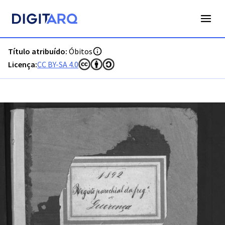
PT-ADFAR-PRQ-LLE06-003-00034_m0001.jpg - Digitarq
Título atribuído:
Óbitos
Licença:
CC BY-SA 4.0