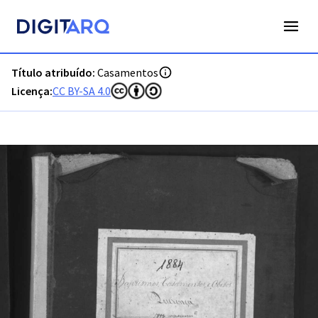
PT-ADFAR-PRQ-LLE06-002-00024_m0001.jpg - Casamentos -
Título atribuído:
Casamentos
Licença:
CC BY-SA 4.0