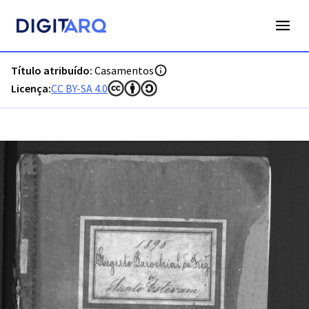
PT-ADFAR-PRQ-TVR07-002-00044_m0001.jpg - Casamentos -
Título atribuído:
Casamentos
Licença:
CC BY-SA 4.0