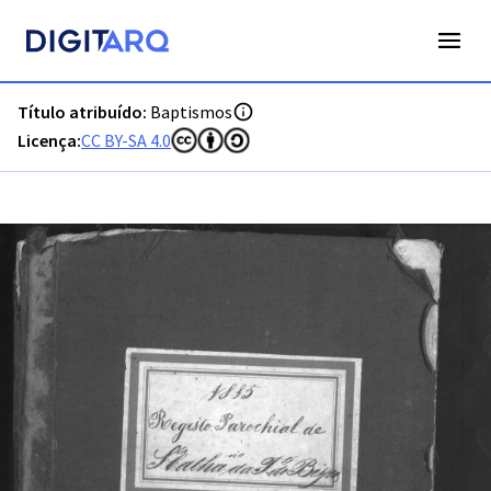
PT-ADFAR-PRQ-TVR04-001-00044_m0001.jpg - Digitarq
Título atribuído:
Baptismos
Licença:
CC BY-SA 4.0