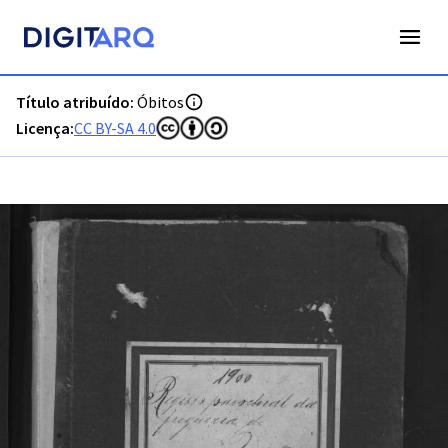
PT-ADFAR-PRQ-LLE06-003-00042_m0001.jpg - Óbitos - ADFA
Título atribuído:
Óbitos
Licença:
CC BY-SA 4.0