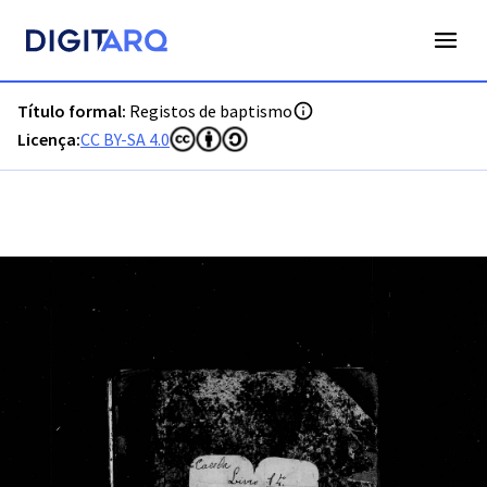
PT-ADLSB-PRQ-PVRS01-001-B10_m0001.jpg - Digitarq
Título formal:
Registos de baptismo
Licença:
CC BY-SA 4.0