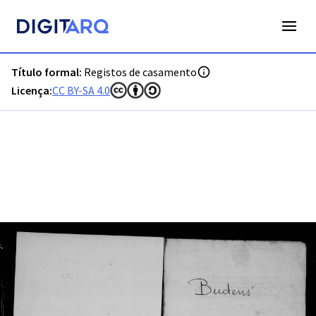
PT-ADLSB-PRQ-PVBP02-002-C2_m0001.jpg - Digitarq
Título formal:
Registos de casamento
Licença:
CC BY-SA 4.0