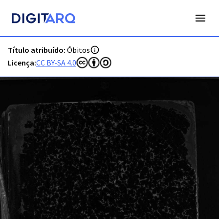
PT-ADFAR-PRQ-FAR04-003-00035_m0001.jpg - Digitarq
Título atribuído:
Óbitos
Licença:
CC BY-SA 4.0