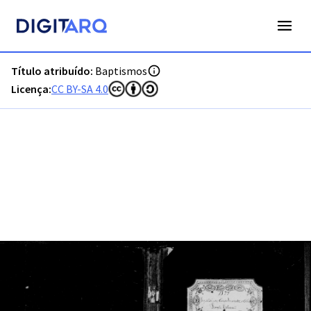
PT-ADFAR-PRQ-TVR07-001-00032_m0001.jpg - Digitarq
Título atribuído:
Baptismos
Licença:
CC BY-SA 4.0