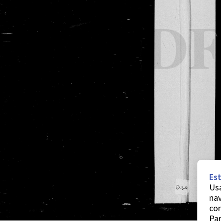
Est
Usa
nav
co
Par