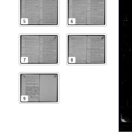
5
6
7
8
9