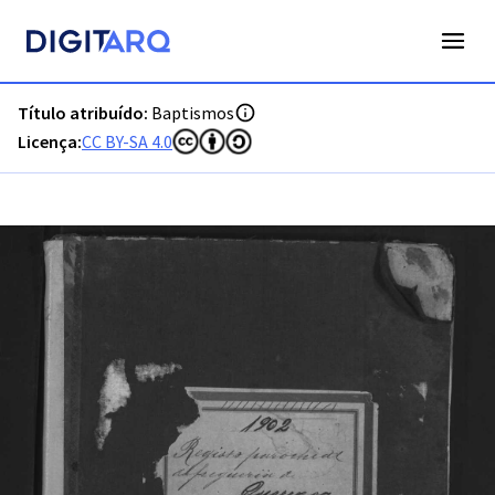
PT-ADFAR-PRQ-LLE06-001-00048_m0001.jpg - Baptismos - 
Título atribuído:
Baptismos
Licença:
CC BY-SA 4.0