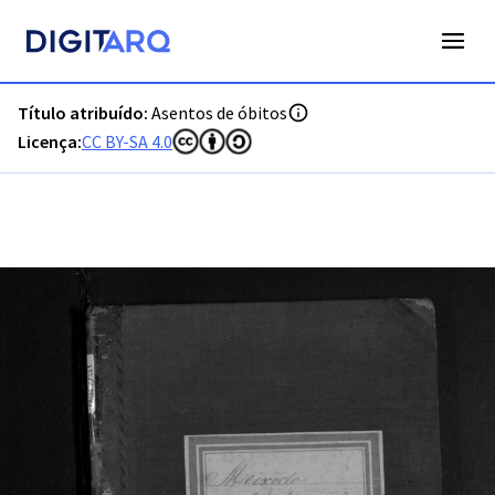
PT-ADVCT-PRQ-PVCT18-003-00006_m0001.jpg - Digitarq
Título atribuído:
Asentos de óbitos
Licença:
CC BY-SA 4.0