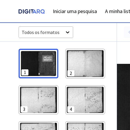
PT-ADFAR-PRQ-PTM03-002-00041_m0001.jpg - Casamentos 
Iniciar uma pesquisa
A minha lis
Todos os formatos
1
2
3
4