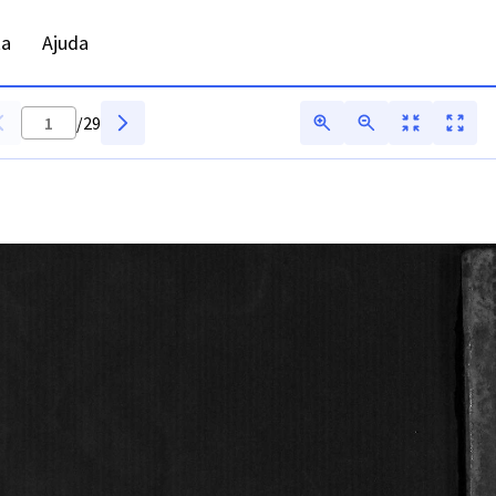
- ADFAR - Digitarq
ta
Ajuda
/
29