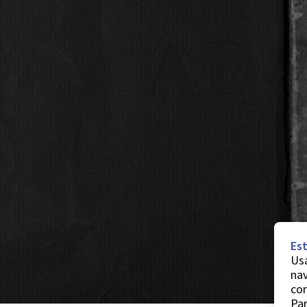
Est
Usa
nav
co
Par