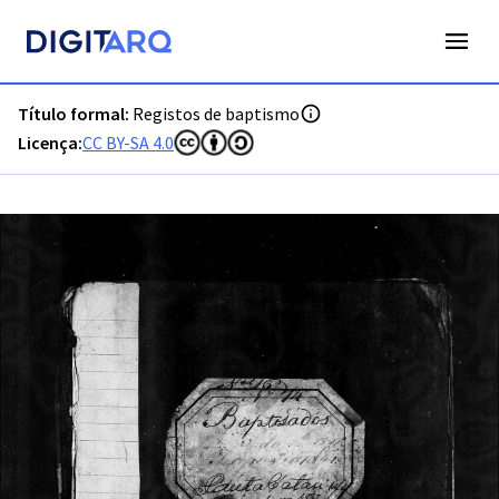
PT-ADLSB-PRQ-PTVR04-001-B14_m0001.jpg - Registos de b
Título formal:
Registos de baptismo
Licença:
CC BY-SA 4.0