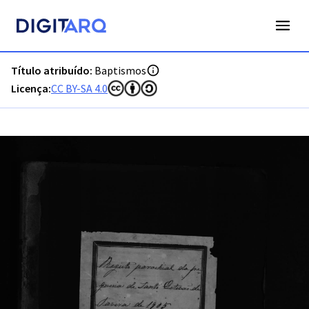
PT-ADFAR-PQR-TVR07-001-00060_m0001.jpg - Digitarq
Título atribuído:
Baptismos
Licença:
CC BY-SA 4.0