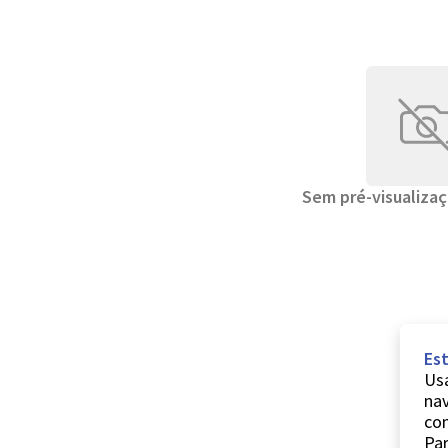
Sem pré-visualizaç
Est
Usa
nav
co
Par