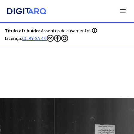
PT-ADVCT-PRQ-PVCT12-002-00004_m0937.jpg - Assentos de
Título atribuído:
Assentos de casamentos
Licença:
CC BY-SA 4.0