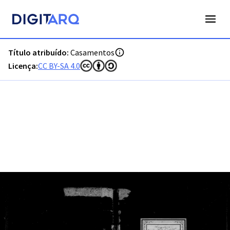
PT-ADFAR-PRQ-PTM03-002-00017_m0001.jpg - Casamentos 
Título atribuído:
Casamentos
Licença:
CC BY-SA 4.0