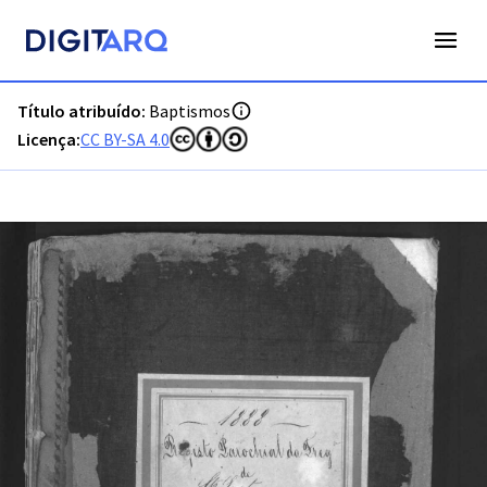
PT-ADFAR-PRQ-TVR07-001-00043_m0001.jpg - Baptismos - 
Título atribuído:
Baptismos
Licença:
CC BY-SA 4.0