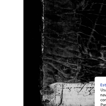
Est
Usa
nav
co
Par