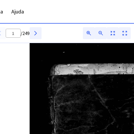
samento - ANTT - Digitarq
ta
Ajuda
/
249