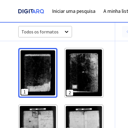
PT-ADLSB-PRQ-PLLE04-002-C4_m0001.jpg - Registos de ca
Iniciar uma pesquisa
A minha lis
Todos os formatos
1
2