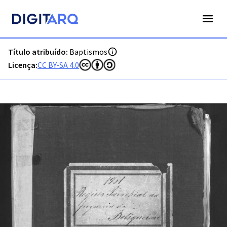
PT-ADFAR-PRQ-LLE04-001-00053_m0001.jpg - Digitarq
Título atribuído:
Baptismos
Licença:
CC BY-SA 4.0