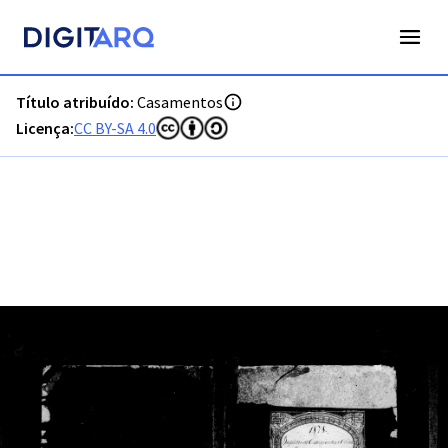
PT-ADFAR-PRQ-TVR04-002-00029_m0001.jpg - Digitarq
Título atribuído:
Casamentos
Licença:
CC BY-SA 4.0