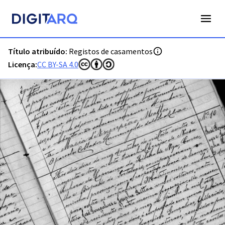
PT-ADPTG-PRQ-PPTG07-02-04C_m0000-aa.jpg - Registos de
Título atribuído:
Registos de casamentos
Licença:
CC BY-SA 4.0