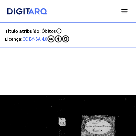
PT-ADFAR-PRQ-VRS01-003-00030_m0001.jpg - Óbitos - ADFA
Título atribuído:
Óbitos
Licença:
CC BY-SA 4.0