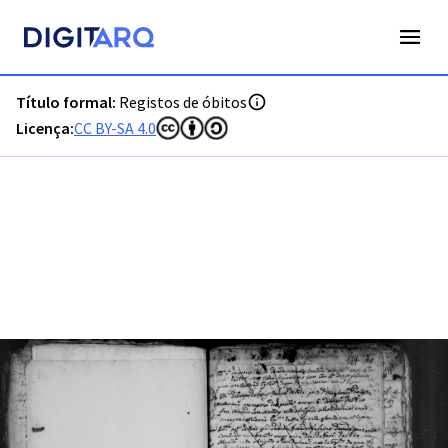
PT-ADPRT-PRQ-PVLG02-003-0006_m0904.jpg - Registos de ó
Título formal:
Registos de óbitos
Licença:
CC BY-SA 4.0