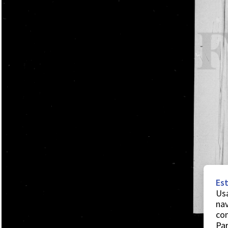
Est
Usa
nav
co
Par