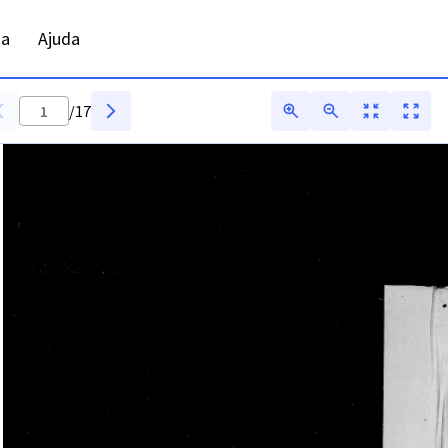
R - Digitarq
ta
Ajuda
/
17