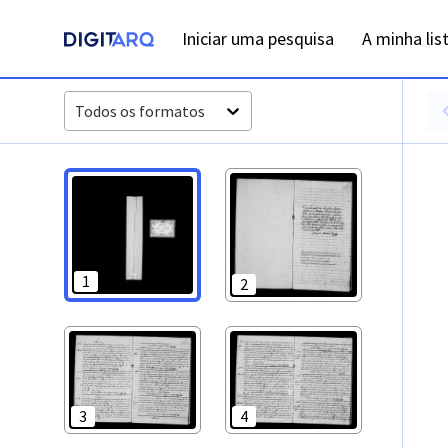
PT-ADFAR-PRQ-VRS01-003-00017_m0001.jpg - Óbitos - ADFA
Iniciar uma pesquisa
A minha lis
Todos os formatos
1
2
3
4