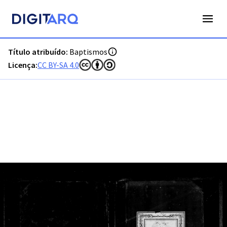
PT-ADFAR-PRQ-LLE06-001-00018_m0001.jpg - Digitarq
Título atribuído:
Baptismos
Licença:
CC BY-SA 4.0