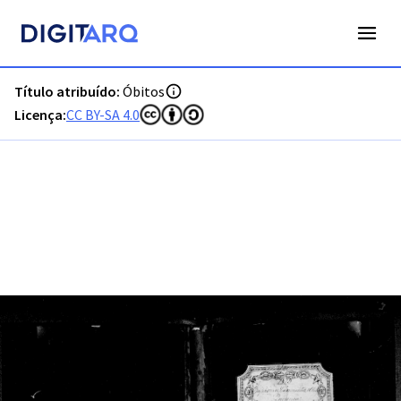
PT-ADFAR-PRQ-LLE06-003-00015_m0001.jpg - Digitarq
Título atribuído:
Óbitos
Licença:
CC BY-SA 4.0