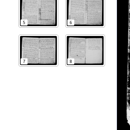
5
6
7
8