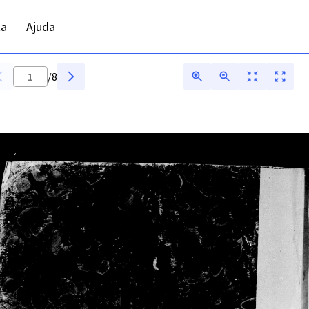
ADFAR - Digitarq
ta
Ajuda
/
8