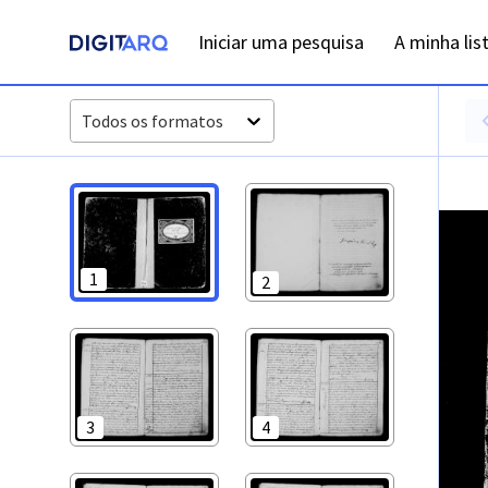
PT-ADFAR-PRQ-VBP04-001-00010_m0001.jpg - Baptismos - 
Iniciar uma pesquisa
A minha lis
Todos os formatos
1
2
3
4