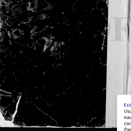
Est
Usa
nav
co
Par