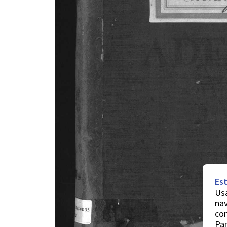
Est
Usa
nav
co
Par