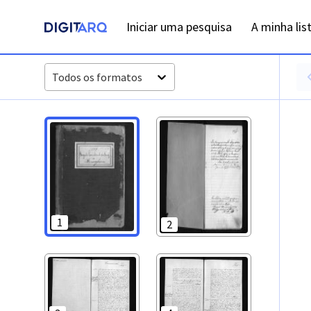
PT-ADFAR-PRQ-LGS02-002-00038_m0001.jpg - Casamentos -
Iniciar uma pesquisa
A minha lis
Todos os formatos
1
2