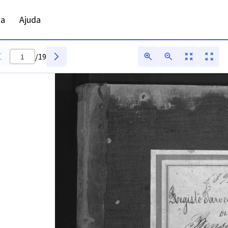
 ADFAR - Digitarq
ta
Ajuda
/
19