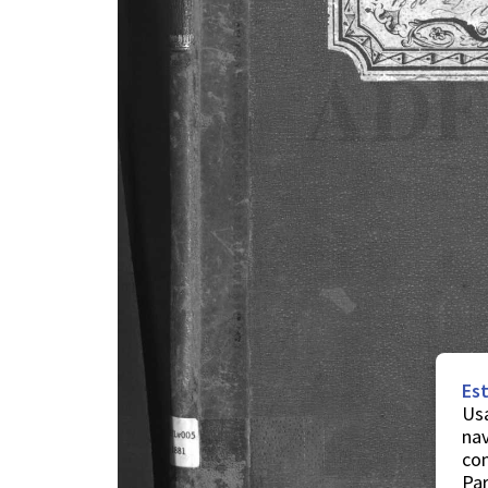
Est
Usa
nav
co
Par