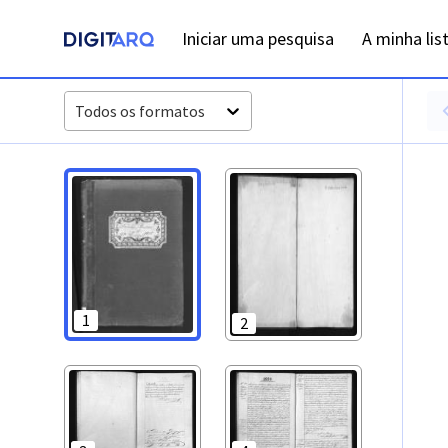
PT-ADFAR-PRQ-LGS05-002-00026_m0001.jpg - Digitarq
Iniciar uma pesquisa
A minha lis
Todos os formatos
1
2