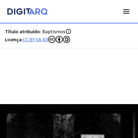
PT-ADFAR-PRQ-TVR07-001-00028_m0001.jpg - Baptismos - 
Título atribuído:
Baptismos
Licença:
CC BY-SA 4.0