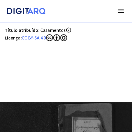
PT-ADFAR-PRQ-MCQ01-002-00037_m0001.jpg - Casamentos 
Título atribuído:
Casamentos
Licença:
CC BY-SA 4.0