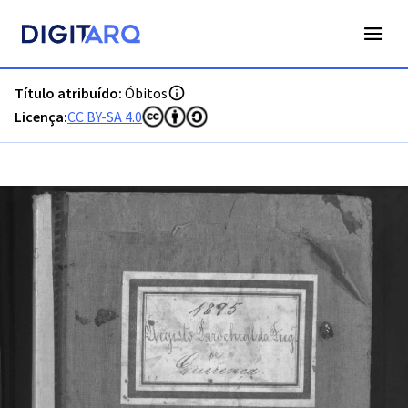
PT-ADFAR-PRQ-LLE06-003-00037_m0001.jpg - Digitarq
Título atribuído:
Óbitos
Licença:
CC BY-SA 4.0