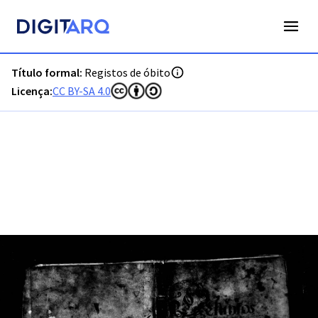
PT-ADLSB-PRQ-PCTM02-003-O7_m0001.jpg - Registos de ób
Título formal:
Registos de óbito
Licença:
CC BY-SA 4.0