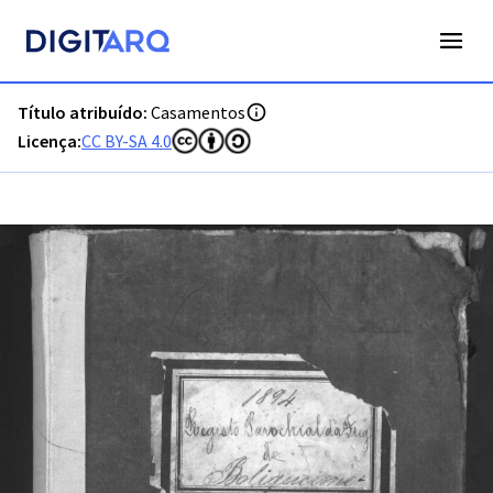
PT-ADFAR-PRQ-LLE04-002-00034_m0001.jpg - Digitarq
Título atribuído:
Casamentos
Licença:
CC BY-SA 4.0