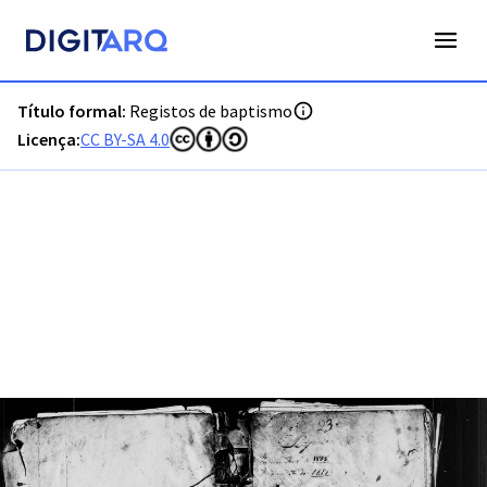
PT-ADLSB-PRQ-PPTM03-001-B7_m0001.jpg - Registos de ba
Título formal:
Registos de baptismo
Licença:
CC BY-SA 4.0