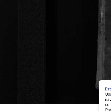
Est
Usa
nav
co
Par