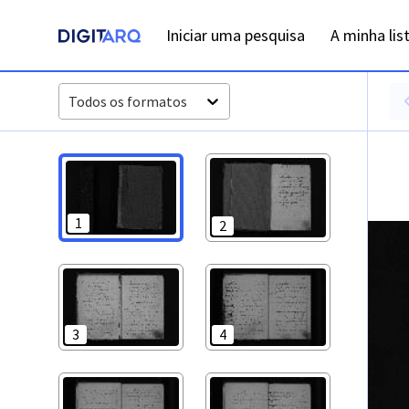
PT-ADFAR-PRQ-CTM02-001-00073_m0001.jpg - Digitarq
Iniciar uma pesquisa
A minha lis
Todos os formatos
1
2
3
4