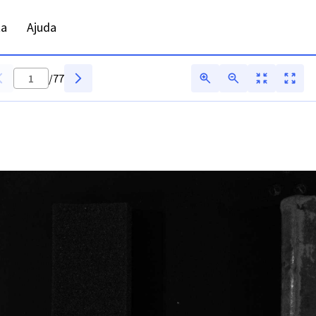
ta
Ajuda
/
77