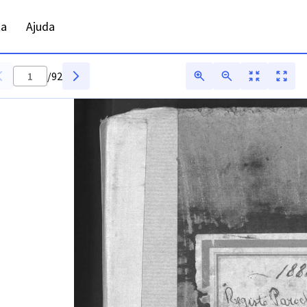
ADFAR - Digitarq
ta
Ajuda
/
92