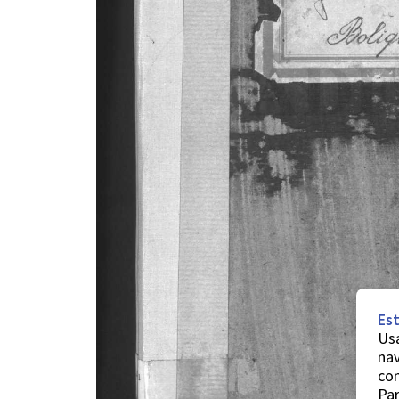
Est
Usa
nav
co
Par