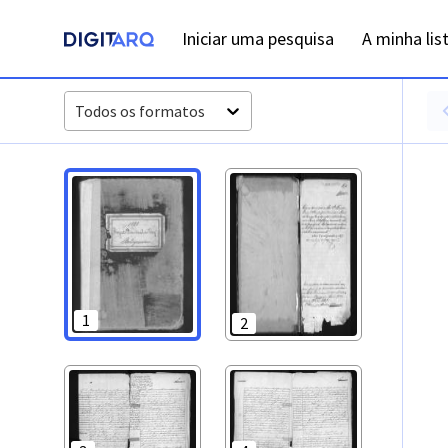
PT-ADFAR-PRQ-LLE04-001-00040_m0001.jpg - Baptismos - 
Iniciar uma pesquisa
A minha lis
Todos os formatos
1
2