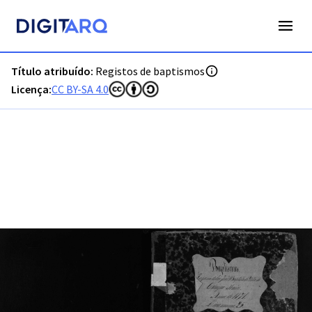
PT-ADPTG-PRQ-PCMR04-01-15B_m0001.jpg - Digitarq
Título atribuído:
Registos de baptismos
Licença:
CC BY-SA 4.0