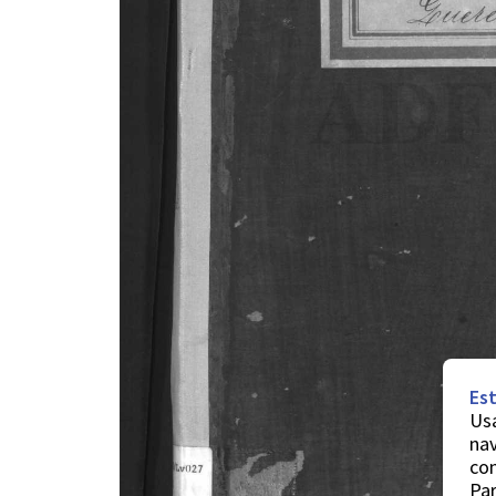
Est
Usa
nav
co
Par