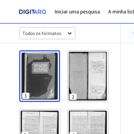
PT-ADFAR-PRQ-LLE06-002-00031_m0001.jpg - Digitarq
Iniciar uma pesquisa
A minha lis
Todos os formatos
1
2