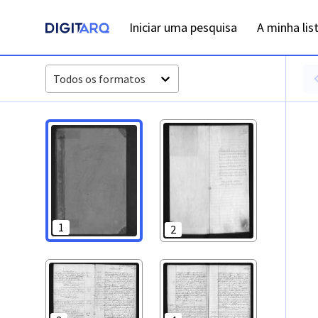
PT-ADFAR-PRQ-TVR04-002-00053_m0001.jpg - Digitarq
Iniciar uma pesquisa
A minha lis
Todos os formatos
1
2