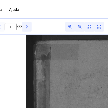
ta
Ajuda
/
22