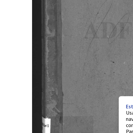
Est
Usa
nav
co
Par