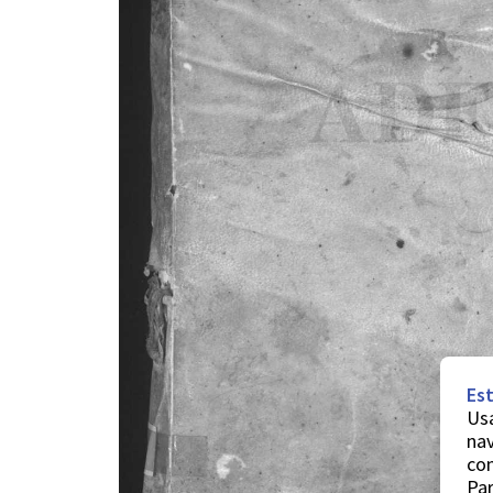
Est
Usa
nav
co
Par