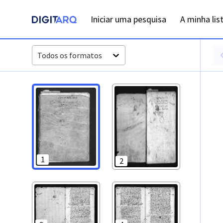
PT-ADFAR-PRQ-TVR07-001-00008_m0001.jpg - Digitarq
Iniciar uma pesquisa
A minha lis
Todos os formatos
1
2