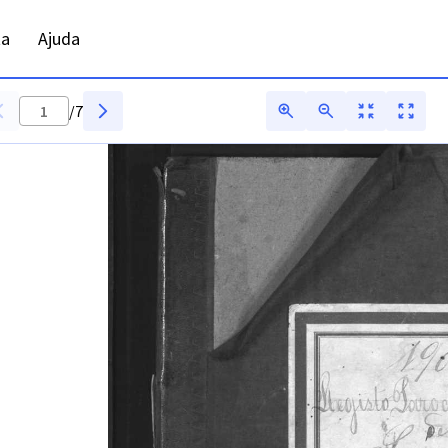
ta
Ajuda
/
7