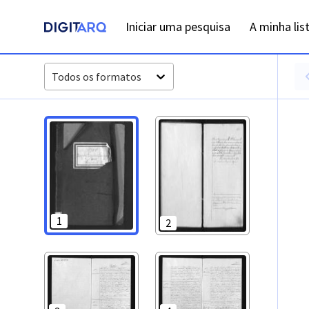
PT-ADFAR-PRQ-VBP04-003-00040_m0001.jpg - Digitarq
Iniciar uma pesquisa
A minha lis
Todos os formatos
1
2