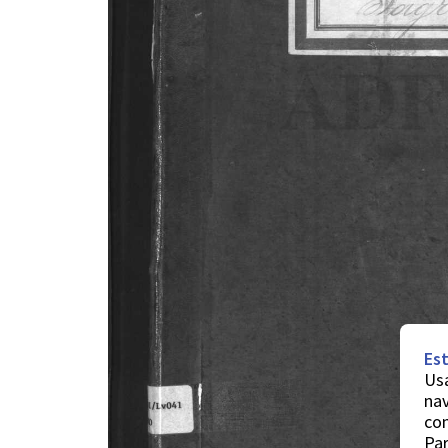
Est
Usa
nav
co
Par