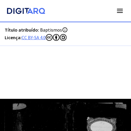
PT-ADFAR-PRQ-MCQ01-001-00025_m0001.jpg - Baptismos - 
Título atribuído:
Baptismos
Licença:
CC BY-SA 4.0