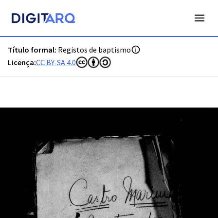
PT-ADLSB-PRQ-PCTM02-001-B17_m0001.jpg - Digitarq
Título formal:
Registos de baptismo
Licença:
CC BY-SA 4.0