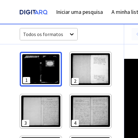
PT-ADFAR-PRQ-LGA01-002-00022_m0001.jpg - Digitarq
Iniciar uma pesquisa
A minha lis
Todos os formatos
1
2
3
4