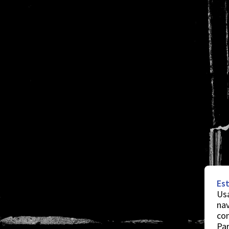
Est
Usa
nav
co
Par