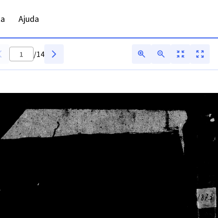
ta
Ajuda
/
14