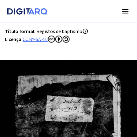
PT-ADLSB-PRQ-PPTM04-001-B2_m0383.jpg - Registos de ba
Título formal:
Registos de baptismo
Licença:
CC BY-SA 4.0