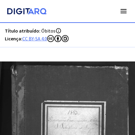
PT-ADFAR-PRQ-LGS06-003-00034_m0001.jpg - Digitarq
Título atribuído:
Óbitos
Licença:
CC BY-SA 4.0