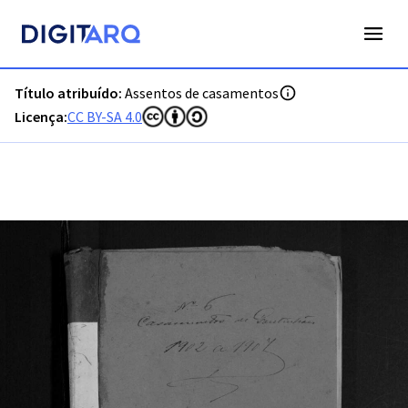
PT-ADVCT-PRQ-PCMN17-002-00010_m0001.jpg - Assentos de
Título atribuído:
Assentos de casamentos
Licença:
CC BY-SA 4.0